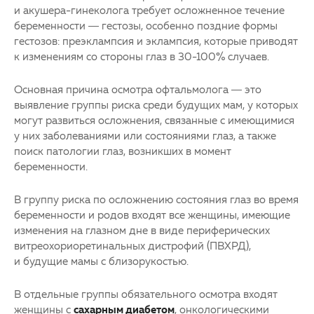
и акушера-гинеколога требует осложненное течение
беременности — гестозы, особенно поздние формы
гестозов: преэклампсия и эклампсия, которые приводят
к изменениям со стороны глаз в 30-100% случаев.
Основная причина осмотра офтальмолога — это
выявление группы риска среди будущих мам, у которых
могут развиться осложнения, связанные с имеющимися
у них заболеваниями или состояниями глаз, а также
поиск патологии глаз, возникших в момент
беременности.
В группу риска по осложнению состояния глаз во время
беременности и родов входят все женщины, имеющие
изменения на глазном дне в виде периферических
витреохориоретинальных дистрофий (ПВХРД),
и будущие мамы с близорукостью.
В отдельные группы обязательного осмотра входят
женщины с
сахарным диабетом
, онкологическими