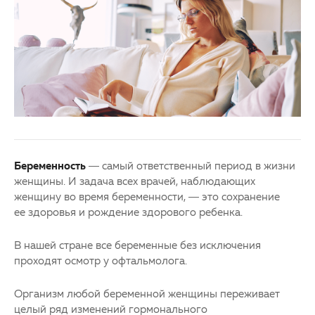
3D-тур по клинике
Другие заболевания глаз
Партнерам
Детская офтальмология
Закупки
Оптика
Клуб офтальмологов
Беременность
— самый ответственный период в жизни
женщины. И задача всех врачей, наблюдающих
женщину во время беременности, — это сохранение
ее здоровья и рождение здорового ребенка.
В нашей стране все беременные без исключения
проходят осмотр у офтальмолога.
Организм любой беременной женщины переживает
целый ряд изменений гормонального