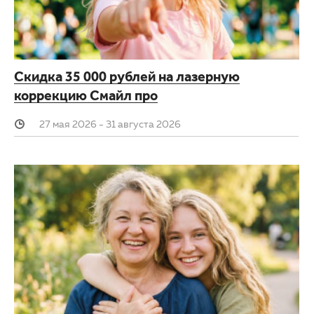
3D-тур по клинике
Другие заболевания глаз
Партнерам
Детская офтальмология
Скидка 35 000 рублей на лазерную
Закупки
Оптика
коррекцию Смайл про
Клуб офтальмологов
27 мая 2026 - 31 августа 2026