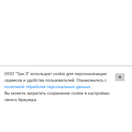
ООО "Три-З" использует cookie для персонализации
Контакты
✕
сервисов и удобства пользователей. Ознакомьтесь с
политикой обработки персональных данных
.
Москва, м. ВДНХ, ул. Бориса Галушкина, 3
Вы можете запретить сохранение cookie в настройках
8 (800) 250-33-30
своего браузера.
Задать вопрос
Онлайн запись
hello@3z.ru
Контакты для СМИ