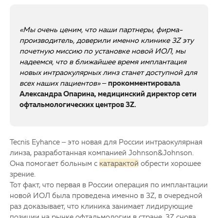
«Мы очень ценим, что наши партнеры, фирма-
производитель, доверили именно клинике 3Z эту
почетную миссию по установке новой ИОЛ, мы
надеемся, что в ближайшее время имплантация
новых интраокулярных линз станет доступной для
всех наших пациентов»
–
прокомментировала
Александра Опарина, медицинский директор сети
офтальмологических центров 3Z.
Tecnis Eyhance – это новая для России интраокулярная
линза, разработанная компанией Johnson&Johnson.
Она помогает больным c
катарактой
обрести хорошее
зрение.
Тот факт, что первая в России операция по имплантации
новой ИОЛ была проведена именно в 3Z, в очередной
раз доказывает, что клиника занимает лидирующие
позиции на рынке офтальмологии в стране. 3Z снова