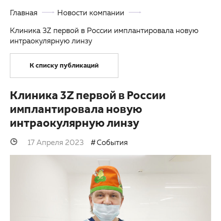
Главная
Новости компании
3D-тур по клинике
Другие заболевания глаз
Клиника 3Z первой в России имплантировала новую
Партнерам
Детская офтальмология
интраокулярную линзу
Закупки
Оптика
К списку публикаций
Клуб офтальмологов
Клиника 3Z первой в России
имплантировала новую
интраокулярную линзу
17 Апреля 2023
События