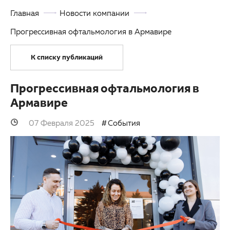
Главная
Новости компании
3D-тур по клинике
Другие заболевания глаз
Прогрессивная офтальмология в Армавире
Партнерам
Детская офтальмология
К списку публикаций
Закупки
Оптика
Клуб офтальмологов
Прогрессивная офтальмология в
Армавире
07 Февраля 2025
События