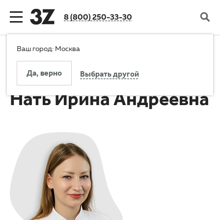
8 (800) 250-33-30
Ваш город: Москва
Назад
Назад
Назад
Назад
Главная
Врачи
Нать Ирина Андреевна
Да, верно
Выбрать другой
Клиника
Услуги
Цены
Пациентам
Нать Ирина Андреевна
Новости компании
Все услуги
Стоимость услуг
Налоговый вычет за лечение
Документы и лицензии
Диагностика
Акции
Отзывы
История
Коррекция зрения
Программа лояльности
Вопросы и ответы
Карьера
Пресбиопия
Рассрочка
Заболевания
Оборудование
Катаракта и глаукома
Льготы
Справочник пациента