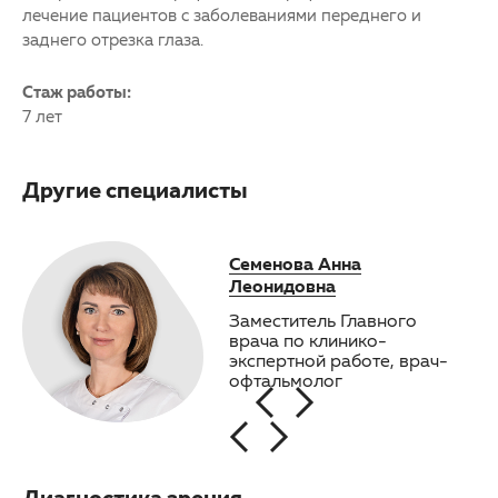
лечение пациентов с заболеваниями переднего и
заднего отрезка глаза.
Стаж работы:
7 лет
Другие специалисты
Садулаева Лидия
Семенова Анна
Отхо
Григорьевна
Леонидовна
Айра
Врач-офтальмолог,
Заместитель Главного
Врач
лазерный хирург, детский
врача по клинико-
врач-офтальмолог
экспертной работе, врач-
офтальмолог