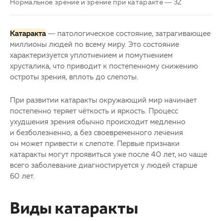
Нормальное зрение и зрение при катаракте — 3Z
3D-тур по клинике
Другие заболевания глаз
Катаракта
— патологическое состояние, затрагивающее
Партнерам
Детская офтальмология
миллионы людей по всему миру. Это состояние
характеризуется уплотнением и помутнением
Закупки
Оптика
хрусталика, что приводит к постепенному снижению
остроты зрения, вплоть до слепоты.
Клуб офтальмологов
При развитии
катаракты
окружающий мир начинает
постепенно теряет чёткость и яркость. Процесс
ухудшения зрения обычно происходит медленно
и безболезненно, а без своевременного лечения
он может привести к слепоте. Первые признаки
катаракты
могут проявиться уже после 40 лет, но чаще
всего заболевание диагностируется у людей старше
60 лет.
Виды катаракты