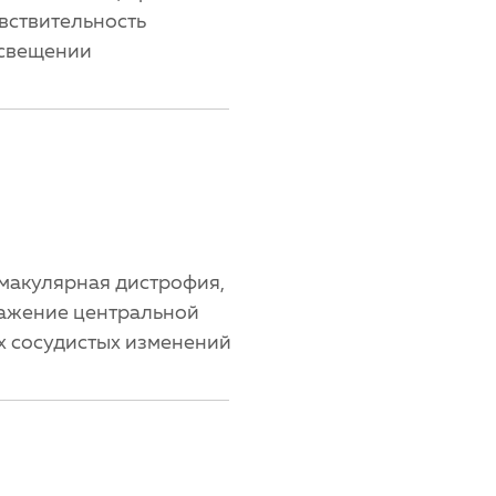
вствительность
освещении
макулярная дистрофия,
ажение центральной
ых сосудистых изменений