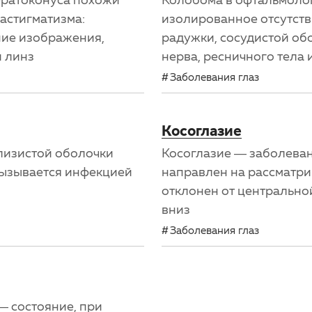
астигматизма:
изолированное отсутстви
ние изображения,
радужки, сосудистой обо
и линз
нерва, ресничного тела 
Заболевания глаз
Косоглазие
лизистой оболочки
Косоглазие — заболеван
вызывается инфекцией
направлен на рассматри
отклонен от центральной 
вниз
Заболевания глаз
— состояние, при