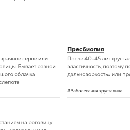
Пресбиопия
зрачное серое или
После 40-45 лет хруста
говицы. Бывает разной
эластичность, поэтому п
ьшого облачка
дальнозоркость» или пр
 слепоте
Заболевания хрусталика
астанием на роговицу