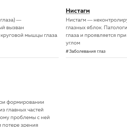
Нистагм
 глаза) —
Нистагм — неконтролир
ый вызван
глазных яблок. Патолог
круговой мышцы глаза
глаза и проявляется пр
углом
Заболевания глаз
при формировании
 из главных частей
тому проблемы с ней
и потере зрения