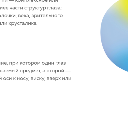
ее части структур глаза:
лочки, века, зрительного
или хрусталика
ие, при котором один глаз
ваемый предмет, а второй —
оси к носу, виску, вверх или