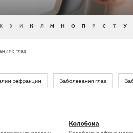
Ж
З
И
К
Л
М
Н
О
П
Р
С
Т
У
аниях глаз.
алии рефракции
Заболевания глаз
За
Колобома
ератоконуса похожи
Колобома в офтальмоло