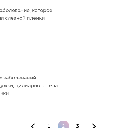
аболевание, которое
я слезной пленки
х заболеваний
дужки, цилиарного тела
очки
1
2
3