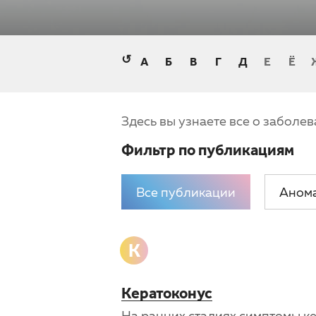
↺
А
Б
В
Г
Д
Е
Ё
Здесь вы узнаете все о заболев
Фильтр по публикациям
Все публикации
Аном
К
Кератоконус
На ранних стадиях симптомы к