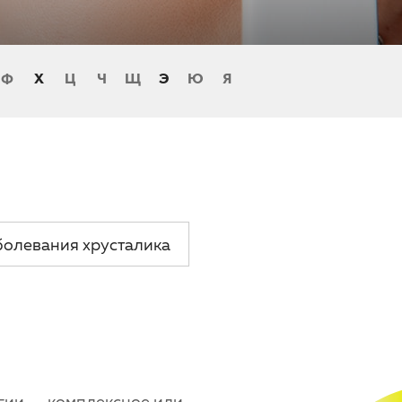
Ф
Х
Ц
Ч
Щ
Э
Ю
Я
болевания хрусталика
гии — комплексное или