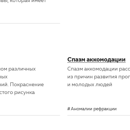
вы, которая имеет
Спазм аккомодации
мом различных
Спазм аккомодации расс
ных
из причин развития про
ний. Покраснение
и молодых людей
стого рисунка
Аномалии рефракции