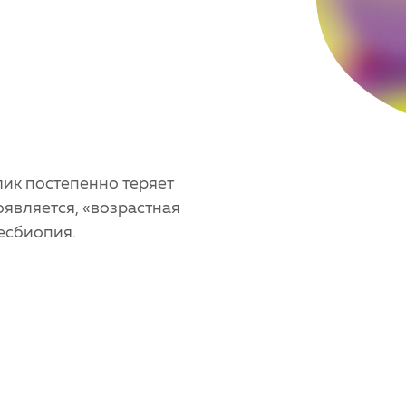
лик постепенно теряет
оявляется, «возрастная
есбиопия.