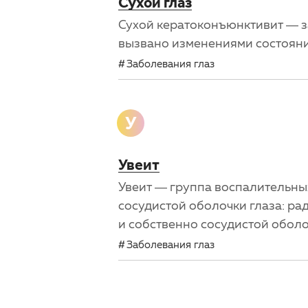
Сухой глаз
Сухой кератоконъюнктивит — з
вызвано изменениями состояни
Заболевания глаз
У
Увеит
Увеит — группа воспалительны
сосудистой оболочки глаза: ра
и собственно сосудистой обол
Заболевания глаз