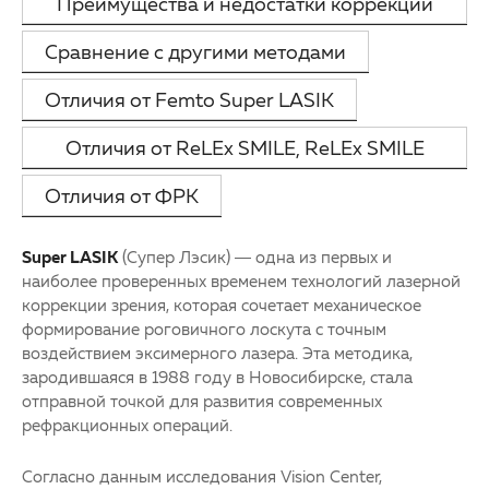
Преимущества и недостатки коррекции
3D-тур по клинике
Другие заболевания глаз
зрения по технологии Super LASIK
Сравнение с другими методами
Партнерам
Детская офтальмология
Отличия от Femto Super LASIK
Закупки
Оптика
Отличия от ReLEx SMILE, ReLEx SMILE
Клуб офтальмологов
Pro, CLEAR
Отличия от ФРК
Super LASIK
(Супер Лэсик) — одна из первых и
наиболее проверенных временем технологий лазерной
коррекции зрения, которая сочетает механическое
формирование роговичного лоскута с точным
воздействием эксимерного лазера. Эта методика,
зародившаяся в 1988 году в Новосибирске, стала
отправной точкой для развития современных
рефракционных операций.
Согласно данным исследования Vision Center,